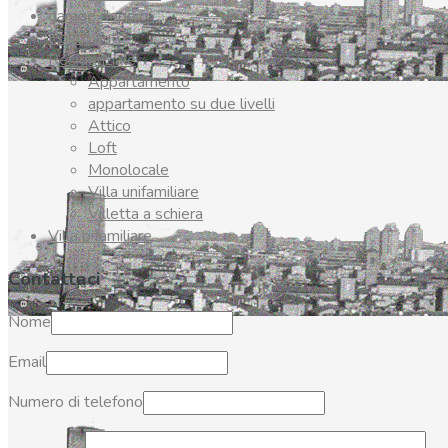
garage doppio
Posto auto
Residenziale
Appartamento
appartamento su due livelli
Attico
Loft
Monolocale
Villa unifamiliare
Villetta a schiera
Villa bifamiliare
Contattaci
Nome
Email
Numero di telefono