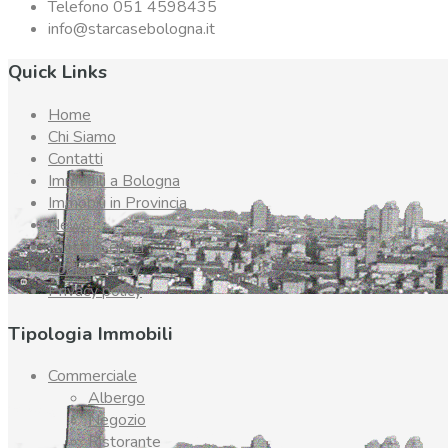
Telefono 051 4598435
info@starcasebologna.it
Quick Links
Home
Chi Siamo
Contatti
Immobili a Bologna
Immobili in Provincia
News
I nostri Servizi
Cookie Policy
Privacy policy
Tipologia Immobili
Commerciale
Albergo
Negozio
Ristorante